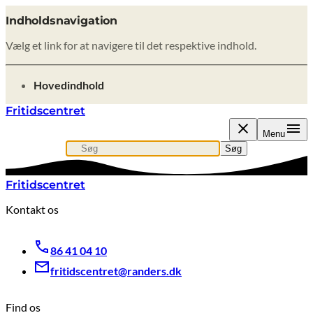
Indholdsnavigation
Vælg et link for at navigere til det respektive indhold.
gå til
Hovedindhold
Fritidscentret
Menu
Søg
Søg efter indhold, nyheder eller artikler
Søg
Fritidscentret
Kontakt os
86 41 04 10
fritidscentret@randers.dk
Find os